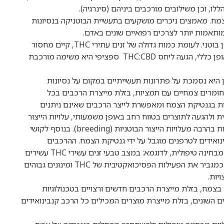
, וכן משילובים מורכבים ביניהם (סינרגיה).
מח. מאמצים ניכרים מושקעים בתעשיית הבוטניקה בנסיונות
ותאמות יותר לצרכים רפואיים שונים באדם.
על אף הצלחות מסוימות, הרכבים רבים אינם ניתנים להשגה באופן בוטני. לעומת כמות גדולה של זנים עתירי THC, קיים מחסור
בזני קנביס עשירי CBD ובזנים בהם הרכבי ה-THC:CBD דומים. באופן כללי, הגעה ליחס THC:CBD ספציפי היא משימה מורכבת
ן היא נסמכת על פתרונות תעשייתיים במקום על נסיונות
 חומרים צמחיים עם תמציות, בזלת מייצרת הרכבים בכל
ות בגנטיקת הצמח ומאפשרת לייצר הרכבים שאינם ניתנים
). מעבר לפשטות התפעולית ולהגעה לתוצרים בטווח רחב באופן משמעותי, עלויות הייצור
וזמן ההגעה לתוצאה הרצויה באמצעות הטכנולוגיות של בזלת נמוכות בהרבה מעלויות הייצור הבוטניות (breeding). בנוסף לקושי
בינואידים לטרפנים מוגבל על ידי גנטיקת הצמח. ההרכבים
הקיימים באופן טבעי בצמח אינם בהכרח ההרכבים האופטימליים מבחינה טיפולית, לדוגמא: במצב טבעי זנים עשירי THC עשירים
גם בטרפן המכונה מירצן. מעבר ליתרונותיו הטיפוליים, מירצן ידוע כמגביר את הפעילות הפסיכואקטיבית של THC ומינונים גבוהים
יות.
 בצמח, בזלת מייצרת הרכבים חדשים ורצויים בטכנולוגיות
ים השונים, בזלת מייצרת מוצרים המכילים כל הרכב קנבינואידים