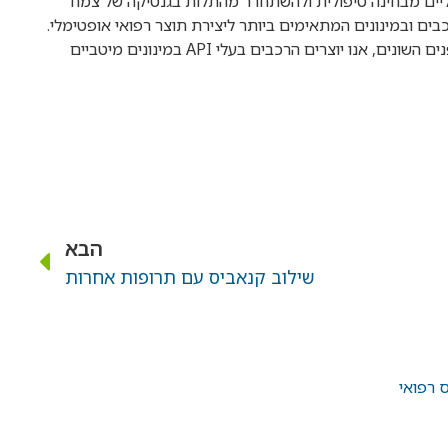
ליים מבחינה טיפולית ולהשתחרר מהתלות בגנטיקה של צמח
מעשה מנצלים את ה- API בקנאביס בהרכבים ובמינונים המתאימים ביותר ליצירת תוצר רפואי אופטימלי.
מתוך לימוד והכרות ההשפעות הטיפוליות של הקנבינואידים והטרפנים השונים, אנו יוצרים הרכבים בעלי API במינונים מיטביים
הבא
שילוב קנאביס עם תרופות אחרות
 רפואי