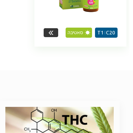
סאטיבה
T1
C20