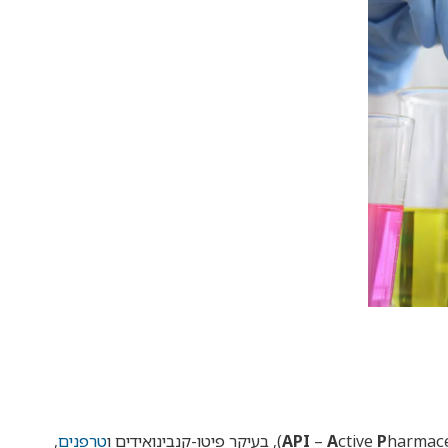
harmace
P
ctive
A
–
API
טרפנים
,