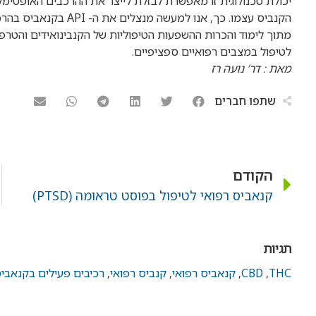
יכולת טכנולוגית זו מאפשרת לבזלת לייצר את ההרכבים האופטימ
הקנביס עצמו. כך, אנו ל
לטיפול במצבים רפואיים ספציפיים.
מאת : דר’ נועה רז
שתפו חברים
הקודם
קנאביס רפואי לטיפול בפוסט טראומה (PTSD)
תגיות
THC
,
CBD
,
קנאביס רפואי
,
קנביס רפואי
,
רכיבים פעילים בקנאביס