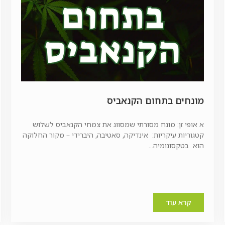
מונחים בתחום הקנאביס
א אופי זן: מונח מסורתי שמסווג את צמחי הקנאביס לשלוש
קטגוריות עיקריות: אינדיקה, סאטיבה, היברידי – מקור החלוקה
הוא בטקסונומיה...
קרא עוד