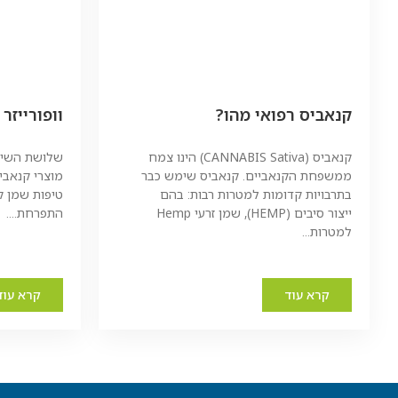
קנאביס רפואי מהו?
וופורייזר
קנאביס (CANNABIS Sativa) הינו צמח
שלושת השיטו
ממשפחת הקנאביים. קנאביס שימש כבר
מוצרי קנאבי
בתרבויות קדומות למטרות רבות: בהם
טיפות שמן קנ
ייצור סיבים (HEMP), שמן זרעי Hemp
התפרחת....
למטרות...
קרא עוד
קרא עוד