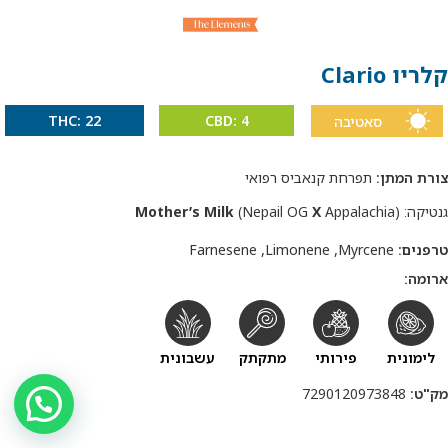
קלריו Clario
THC: 22
CBD: 4
סאטיבה
צורת המתן:
תפרחת קנאביס רפואי
גנטיקה:
Appalachia)
X
(Nepail OG
Mother’s Milk
,
,
טרפנים:
Myrcene
Limonene
Farnesene
ארומה:
לימונית
פירותי
מתקתק
עשבונית
מק"ט:
7290120973848