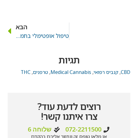
הבא
טיפול אופטימלי בתמציות קנביס מושג על ידי קביעת תכולת הטרפנים
תגיות
CBD
,
קנביס רפואי
,
Medical Cannabis
,
טרפנים
,
THC
רוצים לדעת עוד?
צרו איתנו קשר!
072-2211500
שלוחה 6
או מלאו טופס זה ונחזור אליכם בהקדם