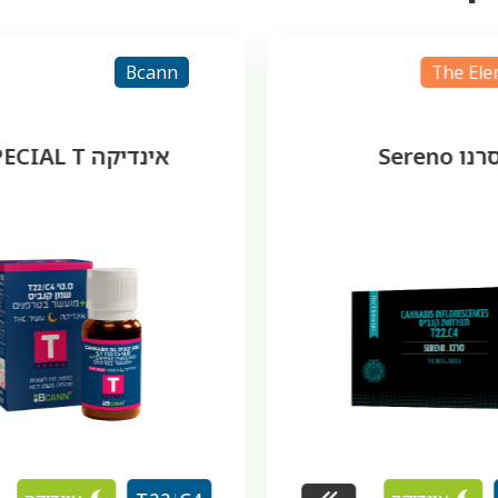
Rolls
B
 SPECIAL T
lls Slim T22/C4