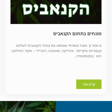
מונחים בתחום הקנאביס
א אופי זן: מונח מסורתי שמסווג את צמחי הקנאביס לשלוש
קטגוריות עיקריות: אינדיקה, סאטיבה, היברידי – מקור החלוקה
הוא בטקסונומיה...
קרא עוד