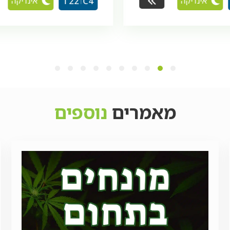
אינדיקה
היברידי
T22
C4
10
9
8
7
6
5
4
3
2
1
מאמרים
נוספים