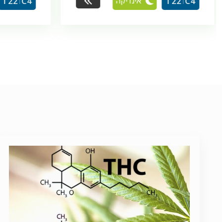
אינדיקה
T22
C4
T22
C4