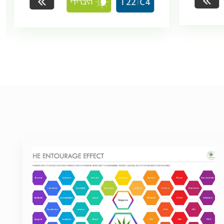
היברידי
T22
C4