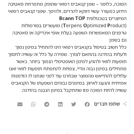
הפוכה, כלומר – שמן קנאביס רפואי שהופק מתפרחת סאטיבה
הידוע כמעורר עשוי דווקא להרדים, ולהיפך. שמני קנאביס רפואי
המיוצרים בטכנולוגית
Bcann TOP
(
P
ptimized
O
erpens
T
roduct) מועשרים בפורמולות
טרפנים המאפשרות השפעה בעלת אופי אינדיקה או סאטיבה
גם בשמן.
כלל חשוב בטיפול בקנאביס רפואי הינו להתחיל במינון נמוך
ולעלות בהדרגה בהתאם לצורך. שמירה על כלל זה עשויה לחסוך
תופעות לוואי ולהגיע למינון האופטימלי הנמוך ביותר. כאשר
מתחילים במינון גבוה מדיי, צפויות להתפתח תופעות לוואי ואנו
עלולים להתייאש מהמוצר שבחרנו עוד לפני שנתנו לו הזדמנות
אמיתית והגענו לאיזון. במינונים גבוהים השפעתו של הקנאביס
עשויה להיות הפוכה מזו שתתקבל במינון הנבנה בהדרגה.
שתפו חברים