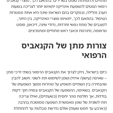
מתחים ולהפחתת טונוס בשרירים. בהתאם לכך, מוצרי קנאביס
רפואי הנוטים להשפעת אינדיקה יתאימו יותר לצריכה בשעות
הערב והלילה, ובמקרים בהם השראת שינה היא אחת ממטרות
הטיפול. בהתאם לכך, יתאימו מוצרי האינדיקה, בין היתר,
למצבים של מתח נפשי וחרדות, נדודי שינה, דיכאון, פוסט
טראומה, מיגרנות וכאבי ראש מתחיים ומתפרצים.
צורות מתן של הקנאביס
הרפואי
כיום בישראל, ניתן לצרוך את הקנאביס הרפואי בשתי דרכי מתן
– שאיפה (עישון/ אידוי) ושמן לשימוש תת-לשוני. חשוב להבין
שהבחירה בין השתיים תשפיע על מהירות ומשך השפעתו של
הקנאביס. בשאיפה, ההשפעה של הקנאביס צפויה תוך דקות
בודדות, אך חולפת מהר יחסית (כשעתיים), ואילו צריכה
תת-לשונית של שמן מאפשרת השפעה ממושכת בהרבה
(כארבע עד חמש שעות) אולם נדרשת סבלנות עד להתחלת