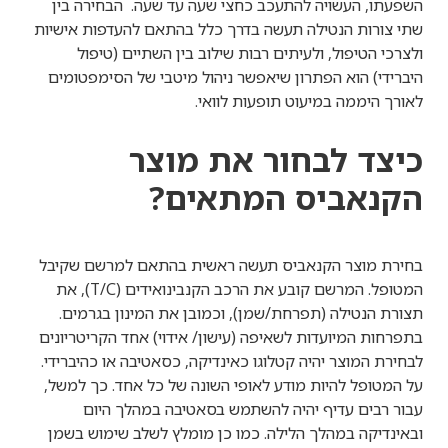
השפעתו, העשויה להתעכב כחצי שעה עד שעה. הבחירה בין
שתי צורות הנטילה תעשה בדרך כלל בהתאם להעדפות אישיות
ולצרכי הטיפול, ולעיתים רבות שילוב בין השתיים (טיפול
היברידי) הוא הפתרון שיאפשר ניהול מיטבי של הסימפטומים
לאורך היממה במיעוט תופעות לוואי.
כיצד לבחור את מוצר
הקנאביס המתאים?
בחירת מוצר הקנאביס תעשה ראשית בהתאם למרשם שקיבל
המטופל. המרשם קובע את הרכב הקנבינואידים (T/C), את
תצורת הנטילה (תפרחת/שמן), וכמובן את המינון בגרמים.
בתפרחות המיועדות לשאיפה (עישון/ אידוי) אחד הקריטריונים
לבחירת המוצר יהיה קטלוגו כאינדיקה, כסאטיבה או כהיברידי.
על המטופל להיות מודע לאופי השונה של כל אחד. כך למשל,
עבור רבים עדיף יהיה להשתמש בסאטיבה במהלך היום
ובאינדיקה במהלך הלילה. כמו כן מומלץ לשלב שימוש בשמן