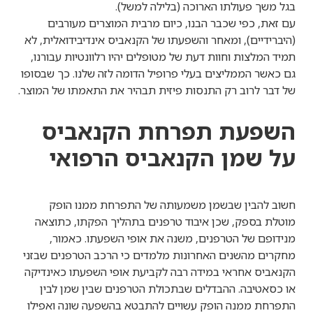
בגל משך פעולתו הארוכה (בלילה למשל).
עם זאת, כפי שכבר הבנו, כיום מרבית המוצרים מעורבים
(היברידיים), ומאחר והשפעתו של הקנאביס אינדיבידואלית, לא
תמיד המלצות וחוות דעת של מטופלים יהיו רלוונטיות עבורנו,
גם כאשר הממליצים בעלי פרופיל הדומה לזה שלנו. כך שבסופו
של דבר לרוב רק התנסות פיזית תבהיר את התאמתו של המוצר.
השפעת תפרחת הקנאביס
על שמן הקנאביס הרפואי
חשוב להבין שבשמן משמעותה של התפרחת ממנו הופק
מוטלת בספק, שכן איבוד טרפנים בתהליך הפקתו, כתוצאה
מנידופם של הטרפנים, משנה את אופי השפעתו. כאמור,
מחקרים מהשנים האחרונות מלמדים כי הרכב הטרפנים שבזני
הקנאביס אחראי במידה רבה לקביעת אופי השפעתו כאינדיקה
או כסאטיבה. ההבדלים שבתכולת הטרפנים שבין שמן לבין
התפרחת ממנה הופק עשויים להתבטא בהשפעה שונה ואפילו