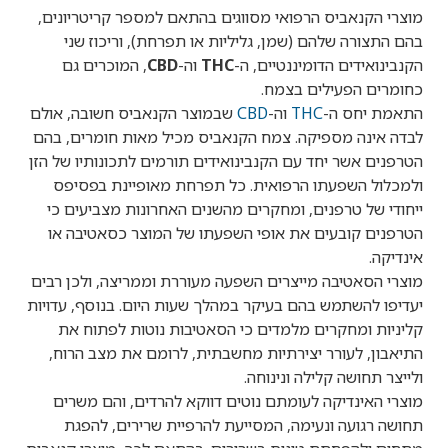
מוצרי הקנאביס הרפואי מסווגים בהתאם למספר קריטריונים,
בהם התצורה שלהם (שמן, גליליות או תפרחת), וריכוז שני
הקנבינואידים הדומיננטיים, ה-
THC
וה-
CBD
, המוכרים גם
כחומרים הפעילים בצמח.
התאמת יחס ה-
THC
וה-
CBD
שבמוצר הקנאביס חשובה, אולם
לבדה אינה מספיקה. צמח הקנאביס מכיל מאות חומרים, בהם
הטרפנים אשר יחד עם הקנבינואידים תורמים לתכונותיו של הזן
ולמכלול השפעתו הרפואית. כל תפרחת מאופיינת בפסיפס
ייחודי של טרפנים, ומחקרים מהשנים האחרונות מצביעים כי
הטרפנים קובעים את אופי השפעתו של המוצר כסאטיבה או
אינדיקה.
מוצרי הסאטיבה מייצרים השפעה מעוררת וממריצה, ולכן רבים
יעדיפו להשתמש בהם בעיקר במהלך שעות היום. בנוסף, עדויות
קליניות ומחקרים מלמדים כי הסאטיבות נוטות לפתוח את
התיאבון, לעורר יצירתיות מחשבתית, לרומם את מצב הרוח,
ולייצר תחושה קלילה ונינוחה.
מוצרי האינדיקה לעומתם נוטים דווקא להרדים, והם משרים
תחושה רגועה ונעימה, המסייעת להרפיית שרירים, להפגת