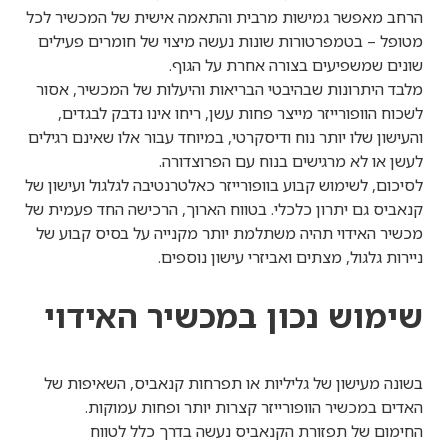
הרחב מאפשר גמישות מרבית והתאמה אישית של המכשיר לכל
מטופל – בטמפרטורות שונות נעשה מיצוי של חומרים פעילים
שונים שמשפיעים בצורה אחרת על הגוף.
מלבד היתרונות שבהיבטי הבריאות והיעלות של המכשיר, אסור
לשכוח הוופורייזר מייצר פחות עשן, ריחו אינו נדבק לבגדים,
והעישון שלו יותר נוח ודיסקרטי, במיוחד עבור אלו שאינם רגילים
לעשן או לא מרגישים בנוח עם הפרוצדורה.
לסיכום, לשימוש קבוע בוופורייזר כאלטרנטיבה לגלגול ועישון של
קנאביס גם יתרון כלכלי. בטווח הארוך, הרכישה החד פעמית של
מכשיר האידוי תהיה משתלמת יותר מקנייה על בסיס קבוע של
ניירות גלגול, מצתים ואביזרי עישון נוספים.
שימוש נכון במכשיר האידוי
בשונה מעישון של גליליות או תפרחות קנאביס, השאיפות של
האדים במכשיר הוופורייזר קצרות יותר ופחות עמוקות.
החימום של תפזורת הקנאביס נעשה בדרך כלל לטווח