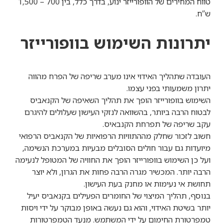
טווח המחירים של הוופורייזר ינוע, בדרך כלל, בין 700 – 1,500
ש”ח.
יתרונות השימוש בוופורייזר
העובדה שתהליך האידוי אינו מערב שריפה של הפרח מהווה
יתרון משמעותי בפני עצמו.
השימוש בוופורייזר הופך את תהליך השאיפה של הקנאביס
לבטוח הרבה ביותר, בהשוואה לנזקי העישון שעלולים להיגרם
עקב שריפה של תפרחת הקנבאיס.
חשוב לזכור שחלק מההתוויות הרפואיות של הקנאביס הרפואי
מיועדות גם עבור חולים הסובלים מבעיות במערכת הנשימה,
ועל כן השימוש בוופורייזר הופך את החוויה של המטופל לנעימה
הרבה יותר. המכשיר מגרה הרבה פחות את הגרון, ולא יוצר
תחושת אי נעימות או מחנק בעת העישון.
בנוסף, תהליך המיצוי של החומרים הפעילים בקנאביס יעיל
יותר בשיטת האידוי, והוא גם נעשה באופן מבוקר על ידי ויסות
טמפרטורת החימום על ידי המשתמש. מנעד הטמפרטורות