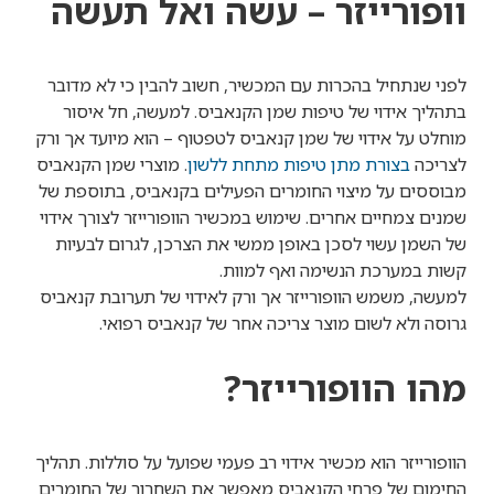
וופורייזר – עשה ואל תעשה
לפני שנתחיל בהכרות עם המכשיר, חשוב להבין כי לא מדובר
בתהליך אידוי של טיפות שמן הקנאביס. למעשה, חל איסור
מוחלט על אידוי של שמן קנאביס לטפטוף – הוא מיועד אך ורק
לצריכה
בצורת מתן טיפות מתחת ללשון
. מוצרי שמן הקנאביס
מבוססים על מיצוי החומרים הפעילים בקנאביס, בתוספת של
שמנים צמחיים אחרים. שימוש במכשיר הוופורייזר לצורך אידוי
של השמן עשוי לסכן באופן ממשי את הצרכן, לגרום לבעיות
קשות במערכת הנשימה ואף למוות.
למעשה, משמש הוופורייזר אך ורק לאידוי של תערובת קנאביס
גרוסה ולא לשום מוצר צריכה אחר של קנאביס רפואי.
מהו הוופורייזר?
הוופורייזר הוא מכשיר אידוי רב פעמי שפועל על סוללות. תהליך
החימום של פרחי הקנאביס מאפשר את השחרור של החומרים