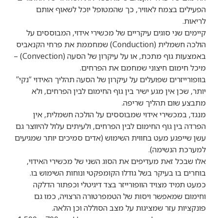
הפעילים בצמח לאוויר, כך שהמטופל יוכל לשאוף אותם
לריאות.
קיימים שני סוגים עיקריים של מכשירי אידוי, המבוססים על
הולכה חשמלית (Conduction) שמחממת את פרחי הקנאביס
באמצעות גוף מתכת, או על עיקרון של הסעה (Convection) –
מיכל חימום חיצוני שמחמם את הפרחים.
בוופורייזרים שפועלים על עיקרון של הסעה תהליך האידוי “נקי”
יותר, שכן אין מגע ישיר בין גוף החימום לבין הפרחים, ולא
מתבצע שום תהליך שריפה.
מנגד, במכשירי אידוי שמבוססים על הולכה חשמלית, אין
הפרדה בין גוף החימום לבין הפרחים, ולעיתים עלול להיווצר גם
עשן שייפגע מעט בחווית השימוש (אדים סמיכים יותר שמגיעים
למערכת הנשימה).
אלו שבכל זאת מעדיפים את הסוג השני של מכשירי האידוי,
בוחרים בו בעיקר בשל גודלו הקומפקטי ונוחות השימוש בו.
כמעט תמיד מצויד הוופורייזר בצד דיגיטלי וכפתור הדלקה
וחימום שמאפשר ויסות של הטמפרטורה הרצויה, כמו גם
פונקציות עזר שמציגות על מצב הסוללה וכן הלאה.