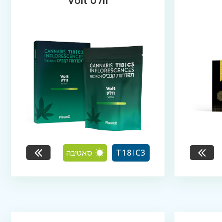
וולט Volt
סאטיבה
T18
C3