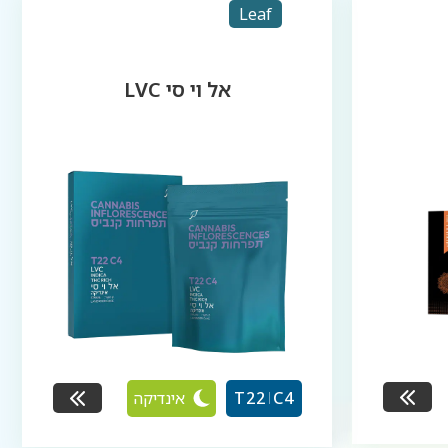
Leaf
אל וי סי LVC
אינדיקה
T22
C4