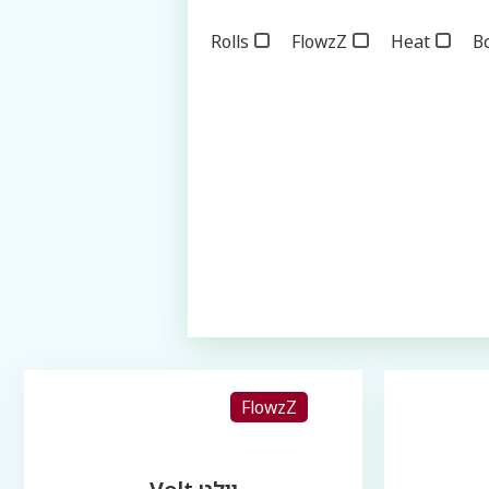
Rolls
FlowzZ
Heat
B
FlowzZ