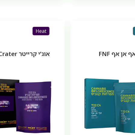
Heat
ף אן אף FNF
אוג'י קרייטר O.G. Crater