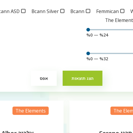
cann ASD
Bcann Silver
Bcann
Femmican
The Element
%
0
—
%
24
%
0
—
%
32
הצג תוצאות
אפס
The Elements
The Ele