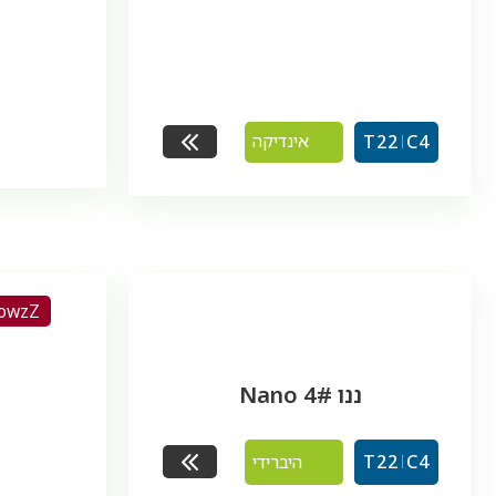
אינדיקה
T22
C4
lowzZ
ננו 4# Nano
היברידי
T22
C4