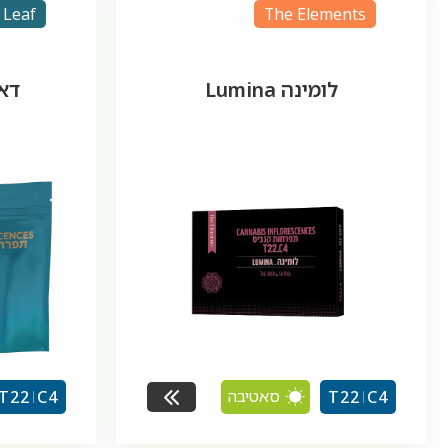
Leaf
The Elements
לומינה Lumina
דאב
סאטיבה
T22
C4
T22
C4