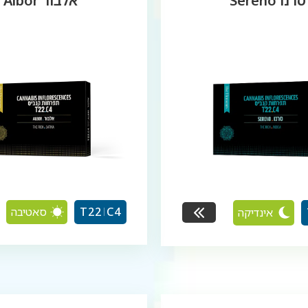
סרנו Sereno
אלבור Albor
סאטיבה
T22
C4
אינדיקה