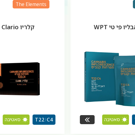
The Elements
ליו פי טי WPT
קלריו Clario
סאטיבה
סאטיבה
T22
C4