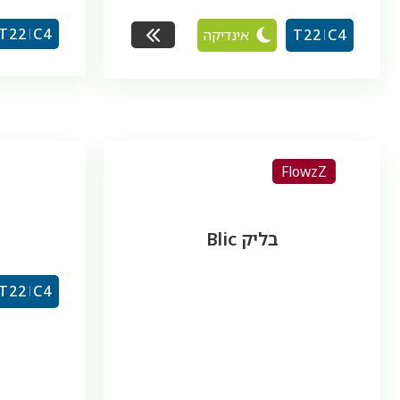
T22
C4
אינדיקה
T22
C4
FlowzZ
בליק Blic
T22
C4