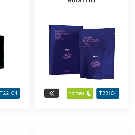
בורה Bora
אינדיקה
T22
C4
T22
C4